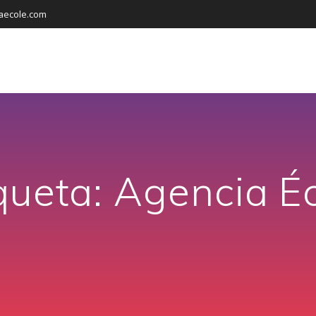
aecole.com
queta:
Agencia É