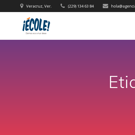
Saltar
Veracruz, Ver.
(229) 134 63 84
hola@agenci
al
contenido
Eti