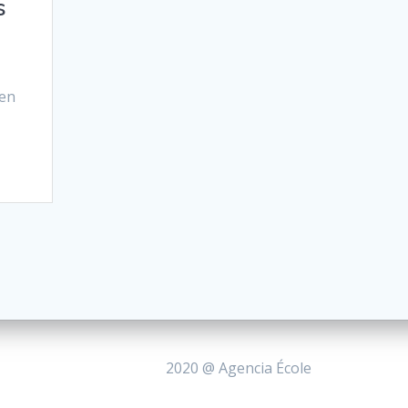
s
den
a
2020 @ Agencia École